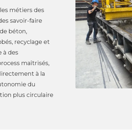
 les métiers des
des savoir-faire
 de béton,
obés, recyclage et
e à des
ocess maîtrisés,
directement à la
autonomie du
ion plus circulaire