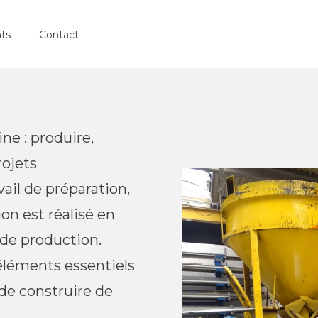
nts
Contact
ine : produire,
rojets
ail de préparation,
on est réalisé en
 de production.
éléments essentiels
de construire de