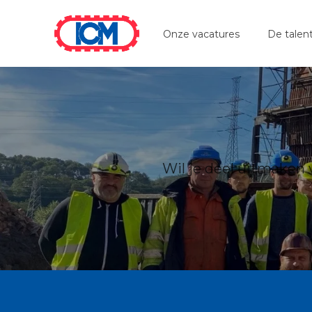
ICM
Onze vacatures
De talen
Wil je deel uitmaken