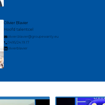
Olivier Blavier
Hoofd talentcel
olivier.blavier@groupewanty.eu
0495/24.19.17
olivierblavier