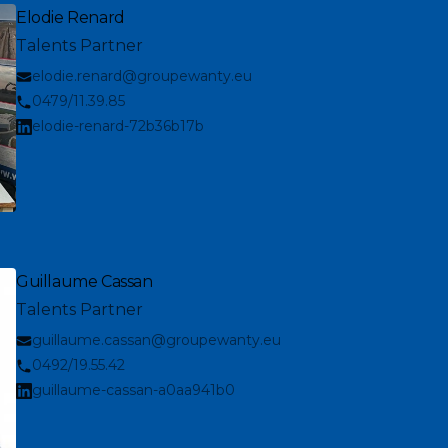
Elodie Renard
Talents Partner
elodie.renard@groupewanty.eu
0479/11.39.85
elodie-renard-72b36b17b
Guillaume Cassan
Talents Partner
guillaume.cassan@groupewanty.eu
0492/19.55.42
guillaume-cassan-a0aa941b0